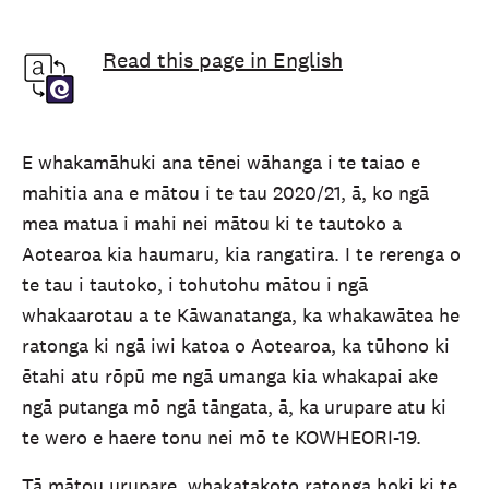
Read this page in English
E whakamāhuki ana tēnei wāhanga i te taiao e
mahitia ana e mātou i te tau 2020/21, ā, ko ngā
mea matua i mahi nei mātou ki te tautoko a
Aotearoa kia haumaru, kia rangatira. I te rerenga o
te tau i tautoko, i tohutohu mātou i ngā
whakaarotau a te Kāwanatanga, ka whakawātea he
ratonga ki ngā iwi katoa o Aotearoa, ka tūhono ki
ētahi atu rōpū me ngā umanga kia whakapai ake
ngā putanga mō ngā tāngata, ā, ka urupare atu ki
te wero e haere tonu nei mō te KOWHEORI-19.
Tā mātou urupare, whakatakoto ratonga hoki ki te