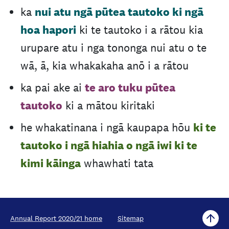
nui atu ngā pūtea tautoko ki ngā
ka
hoa hapori
ki te tautoko i a rātou kia
urupare atu i nga tononga nui atu o te
wā, ā, kia whakakaha anō i a rātou
te aro tuku pūtea
ka pai ake ai
tautoko
ki a mātou kiritaki
ki te
he whakatinana i ngā kaupapa hōu
tautoko i ngā hiahia o ngā iwi ki te
kimi kāinga
whawhati tata
Annual Report 2020/21 home
Sitemap