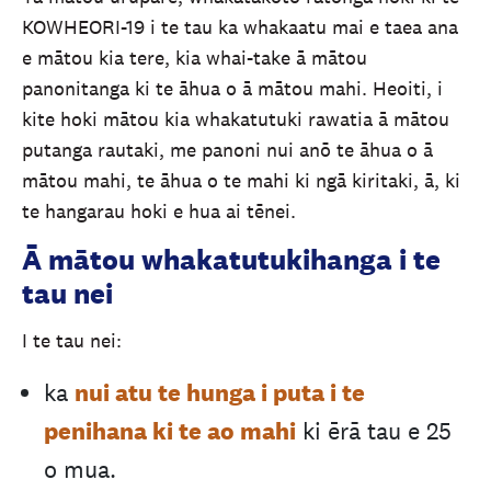
KOWHEORI-19 i te tau ka whakaatu mai e taea ana
e mātou kia tere, kia whai-take ā mātou
panonitanga ki te āhua o ā mātou mahi. Heoiti, i
kite hoki mātou kia whakatutuki rawatia ā mātou
putanga rautaki, me panoni nui anō te āhua o ā
mātou mahi, te āhua o te mahi ki ngā kiritaki, ā, ki
te hangarau hoki e hua ai tēnei.
Ā mātou whakatutukihanga i te
tau nei
I te tau nei:
nui atu te hunga i puta i te
ka
penihana ki te ao mahi
ki ērā tau e 25
o mua.